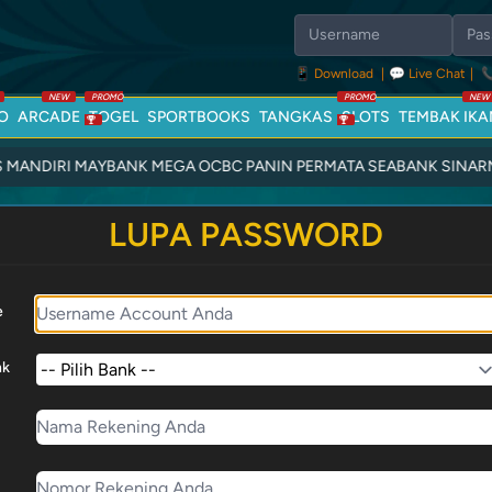
📱 Download
|
💬 Live Chat
|

NEW
PROMO
PROMO
NEW
NO
ARCADE
TOGEL
SPORTBOOKS
TANGKAS
SLOTS
TEMBAK IKA
IUS MANDIRI MAYBANK MEGA OCBC PANIN PERMATA SEABANK SINARMA
LUPA PASSWORD
e
nk