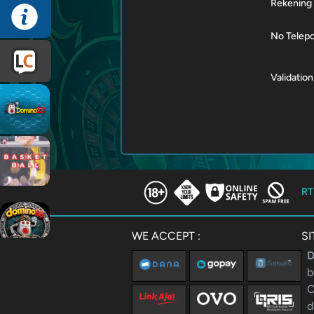
Rekening
No Telep
Validation
RT
WE ACCEPT :
SI
b
C
d