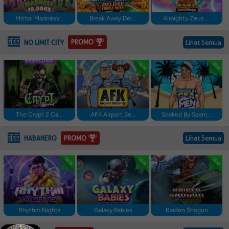
Mithai Madness...
Break Away Del...
Almighty Zeus ...
PROMO
NO LIMIT CITY
Lihat Semua
The Crypt 2 Ca...
AFK Airport Se...
Soaked By Seam...
PROMO
HABANERO
Lihat Semua
Rhythm Nights
Galaxy Babies
Raiden Shogun