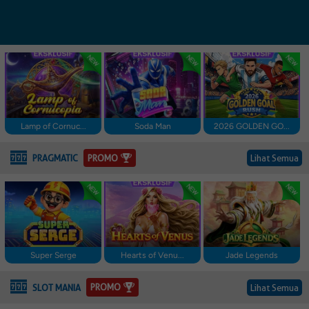
Lamp of Cornuc...
Soda Man
2026 GOLDEN GO...
PROMO
PRAGMATIC
Lihat Semua
Super Serge
Hearts of Venu...
Jade Legends
PROMO
SLOT MANIA
Lihat Semua