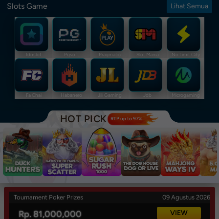
Slots Game
Lihat Semua
Idnslot
Pgsoft
Pragmatic
Slot Mania
No Limit City
Fa Chai
Habanero
Jili Gaming
Jdb
Microgaming
HOT PICK
RTP up to 97%
Tournament Poker Prizes
09 Agustus 2026
Rp. 81,000,000