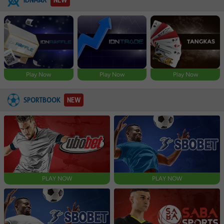
Play Now
Play Now
Play Now
SPORTBOOK
NEW
PLAY NOW
PLAY NOW