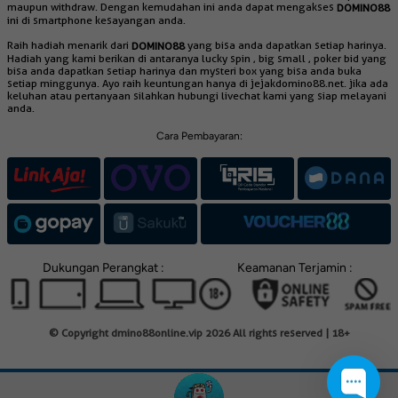
maupun withdraw. Dengan kemudahan ini anda dapat mengakses
DOMINO88
ini di smartphone kesayangan anda.
Raih hadiah menarik dari
yang bisa anda dapatkan setiap harinya.
DOMINO88
Hadiah yang kami berikan di antaranya lucky spin , big small , poker bid yang
bisa anda dapatkan setiap harinya dan mysteri box yang bisa anda buka
setiap minggunya. Ayo raih keuntungan hanya di jejakdomino88.net. jika ada
keluhan atau pertanyaan silahkan hubungi livechat kami yang siap melayani
anda.
Cara Pembayaran:
Dukungan Perangkat :
Keamanan Terjamin :
© Copyright dmino88online.vip 2026 All rights reserved | 18+